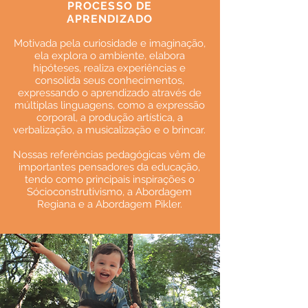
PROCESSO DE
APRENDIZADO
Motivada pela curiosidade e imaginação,
ela explora o ambiente, elabora
hipóteses, realiza experiências e
consolida seus conhecimentos,
expressando o aprendizado através de
múltiplas linguagens, como a expressão
corporal, a produção artística, a
verbalização, a musicalização e o brincar.
Nossas referências pedagógicas vêm de
importantes pensadores da educação,
tendo como principais inspirações o
Sócioconstrutivismo, a Abordagem
Regiana e a Abordagem Pikler.